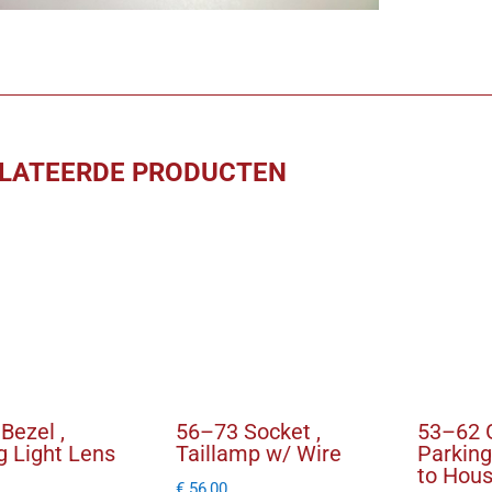
Lens
pr.
aantal
LATEERDE PRODUCTEN
Bezel ,
56–73 Socket ,
53–62 G
g Light Lens
Taillamp w/ Wire
Parkin
to Hous
€
56,00