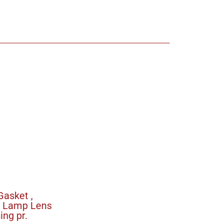
asket ,
g Lamp Lens
ing pr.