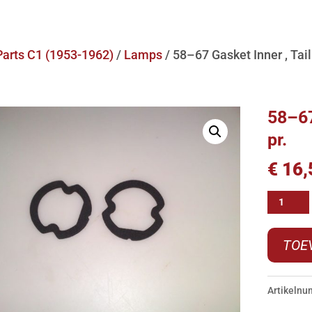
Parts C1 (1953-1962)
/
Lamps
/ 58–67 Gasket Inner , Tai
58–67
pr.
€
16,
58-
-67
Gasket
TOE
Inner
,
Artikeln
Taillam