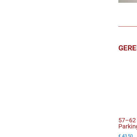
GERE
57–62 
Parkin
€
43,50