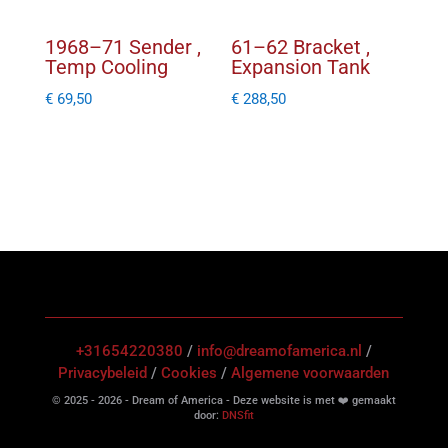
1968–71 Sender ,
61–62 Bracket ,
Temp Cooling
Expansion Tank
€
69,50
€
288,50
+31654220380
/
info@dreamofamerica.nl
/
Privacybeleid
/
Cookies
/
Algemene voorwaarden
© 2025 - 2026 - Dream of America - Deze website is met ❤️ gemaakt
door:
DNSfit