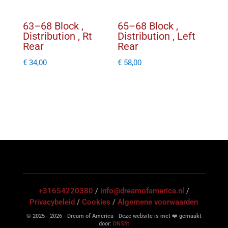
63–68 Block ,
65–68 Block ,
Distribution , Rt
Distribution , Left
Rear
Rear
€
34,00
€
58,00
+31654220380
/
info@dreamofamerica.nl
/
Privacybeleid
/
Cookies
/
Algemene voorwaarden
© 2025 - 2026 - Dream of America - Deze website is met ❤️ gemaakt
door:
DNSfit