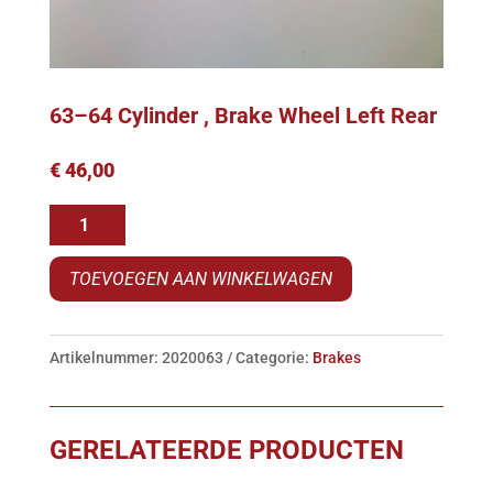
63–64 Cylinder , Brake Wheel Left Rear
€
46,00
63-
-64
TOEVOEGEN AAN WINKELWAGEN
Cylinder
,
Brake
Artikelnummer:
2020063
Categorie:
Brakes
Wheel
Left
Rear
GERELATEERDE PRODUCTEN
aantal