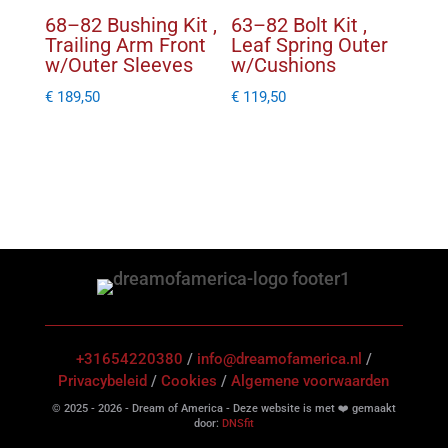
68–82 Bushing Kit ,
63–82 Bolt Kit ,
Trailing Arm Front
Leaf Spring Outer
w/Outer Sleeves
w/Cushions
€
189,50
€
119,50
+31654220380
/
info@dreamofamerica.nl
/
Privacybeleid
/
Cookies
/
Algemene voorwaarden
© 2025 - 2026 - Dream of America - Deze website is met ❤️ gemaakt
door:
DNSfit