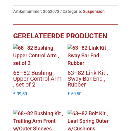
,
Artikelnummer:
3052073
Categorie:
Suspension
Rear
Spindle
Bearing
GERELATEERDE PRODUCTEN
aantal
68–82 Bushing ,
63–82 Link Kit ,
Upper Control Arm
Sway Bar End ,
, set of 2
Rubber
€
39,50
€
59,50