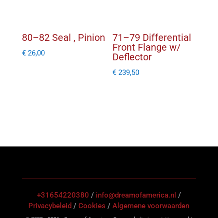
80–82 Seal , Pinion
71–79 Differential
Front Flange w/
€
26,00
Deflector
€
239,50
+31654220380
/
info@dreamofamerica.nl
/
Privacybeleid
/
Cookies
/
Algemene voorwaarden