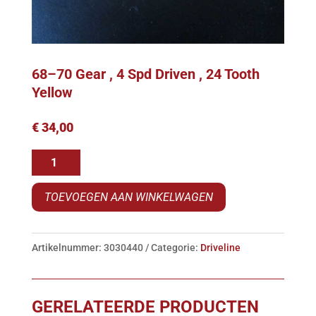
68–70 Gear , 4 Spd Driven , 24 Tooth
Yellow
€
34,00
68-
-70
TOEVOEGEN AAN WINKELWAGEN
Gear
,
4
Artikelnummer:
3030440
Categorie:
Driveline
Spd
Driven
,
GERELATEERDE PRODUCTEN