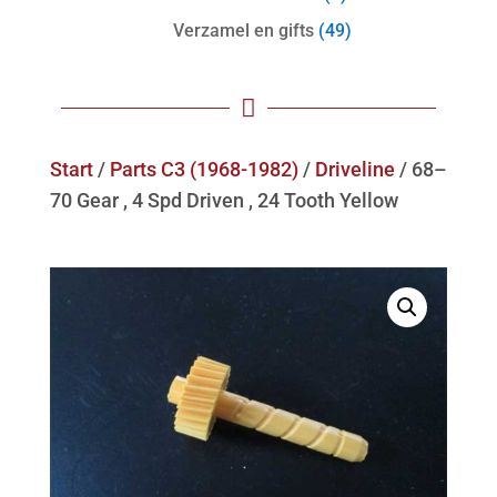
Verzamel en gifts
(49)

Start
/
Parts C3 (1968-1982)
/
Driveline
/ 68–
70 Gear , 4 Spd Driven , 24 Tooth Yellow