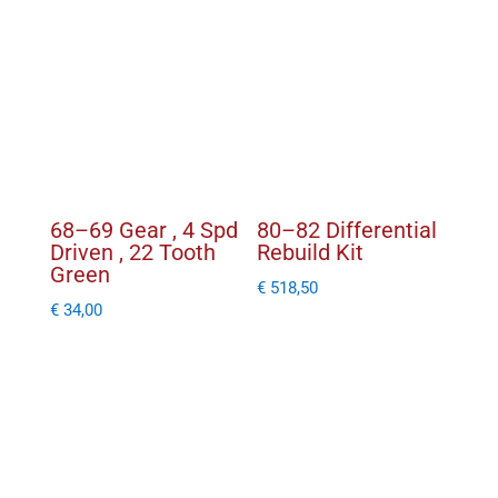
24
Tooth
Yellow
aantal
68–69 Gear , 4 Spd
80–82 Differential
Driven , 22 Tooth
Rebuild Kit
Green
€
518,50
€
34,00