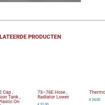
aantal
LATEERDE PRODUCTEN
 Cap ,
73–76E Hose ,
Thermo
ion Tank ,
Radiator Lower
€
24,50
Plastic On
€
51,00