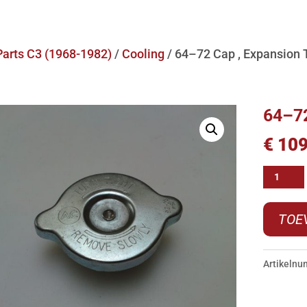
Parts C3 (1968-1982)
/
Cooling
/ 64–72 Cap , Expansion
64–72
€
109
64-
-72
Cap
TOE
,
Expansi
Artikeln
Tank
RC26