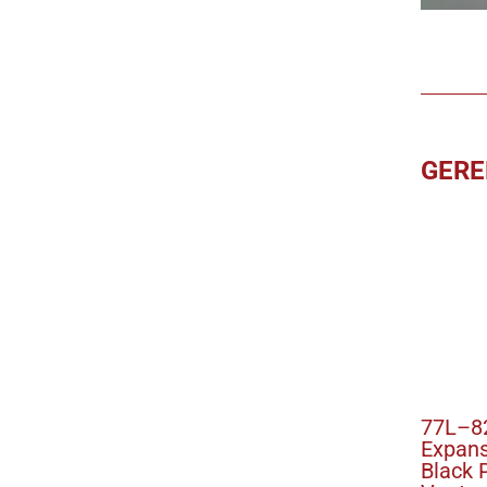
GERE
77L–82
Expans
Black 