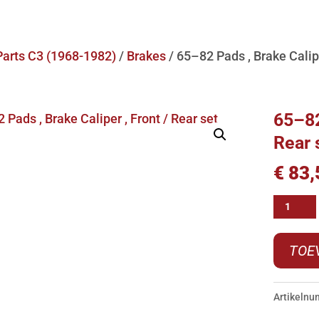
Parts C3 (1968-1982)
/
Brakes
/ 65–82 Pads , Brake Calipe
65–82
Rear 
€
83,
65-
-82
Pads
TOE
,
Brake
Artikeln
Caliper