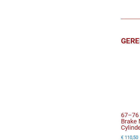
GERE
67–76 
Brake 
Cylind
€
110,50