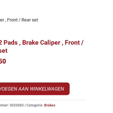
r , Front / Rear set
 Pads , Brake Caliper , Front /
set
50
VOEGEN AAN WINKELWAGEN
ummer:
3020083
Categorie:
Brakes