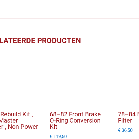
,
Front
/
Rear
set
LATEERDE PRODUCTEN
aantal
Rebuild Kit ,
68–82 Front Brake
78–84 
Master
O-Ring Conversion
Filter
er , Non Power
Kit
€
36,50
€
119,50