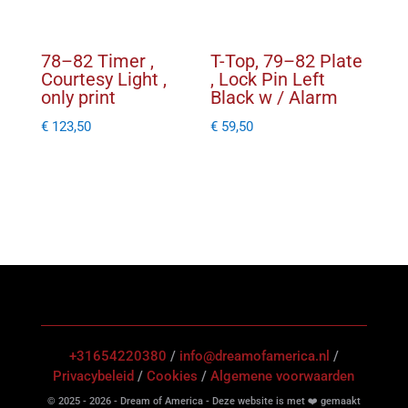
78–82 Timer ,
T-Top, 79–82 Plate
Courtesy Light ,
, Lock Pin Left
only print
Black w / Alarm
€
123,50
€
59,50
+31654220380
/
info@dreamofamerica.nl
/
Privacybeleid
/
Cookies
/
Algemene voorwaarden
© 2025 - 2026 - Dream of America - Deze website is met ❤️ gemaakt