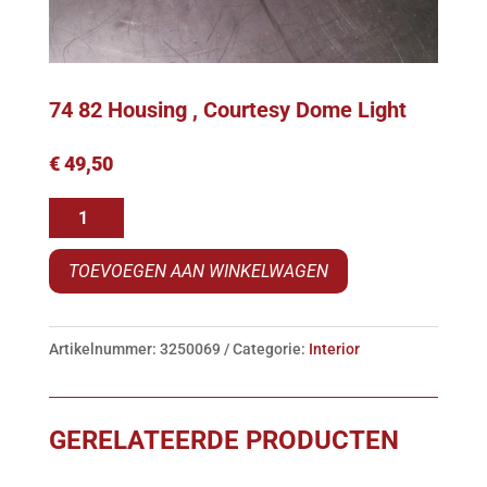
74 82 Housing , Courtesy Dome Light
€
49,50
74
82
TOEVOEGEN AAN WINKELWAGEN
Housing
,
Courtesy
Artikelnummer:
3250069
Categorie:
Interior
Dome
Light
aantal
GERELATEERDE PRODUCTEN