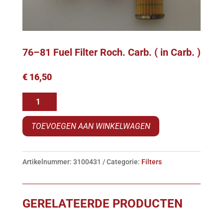
76–81 Fuel Filter Roch. Carb. ( in Carb. )
€
16,50
76-
-81
TOEVOEGEN AAN WINKELWAGEN
Fuel
Filter
Roch.
Artikelnummer:
3100431
Categorie:
Filters
Carb.
(
in
GERELATEERDE PRODUCTEN
Carb.