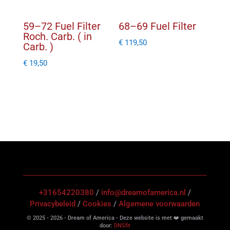
59–72 Fuel Filter
68–69 Fuel Filter
Roch. Carb. ( in
€
119,50
Carb. )
€
19,50
+31654220380
/
info@dreamofamerica.nl
/
Privacybeleid
/
Cookies
/
Algemene voorwaarden
© 2025 - 2026 - Dream of America - Deze website is met ❤️ gemaakt
door:
DNSfit