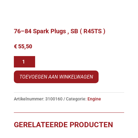
76–84 Spark Plugs , SB ( R45TS )
€
55,50
76-
-84
TOEVOEGEN AAN WINKELWAGEN
Spark
Plugs
,
Artikelnummer:
3100160
Categorie:
Engine
SB
(
R45TS
GERELATEERDE PRODUCTEN
)
aantal