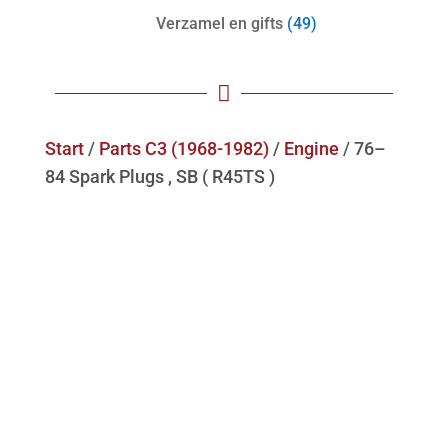
Verzamel en gifts
(49)

Start
/
Parts C3 (1968-1982)
/
Engine
/ 76–
84 Spark Plugs , SB ( R45TS )