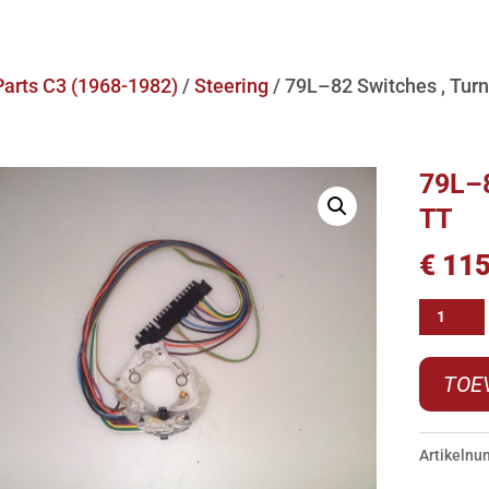
Parts C3 (1968-1982)
/
Steering
/ 79L–82 Switches , Turn
79L–8
TT
€
115
79L-
-82
Switche
TOE
,
Turn
Artikeln
Signal