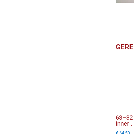
GERE
63–82 
Inner ,
€
64,50