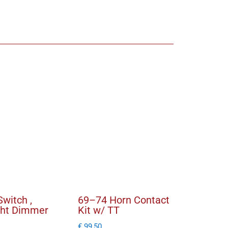
witch ,
69–74 Horn Contact
ght Dimmer
Kit w/ TT
€
99,50