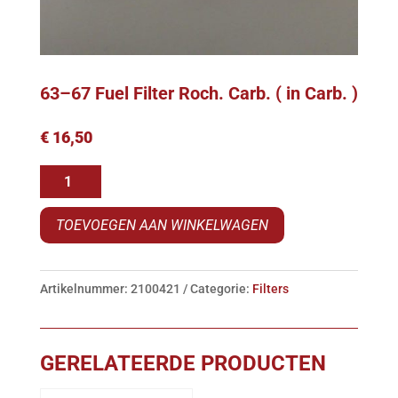
63–67 Fuel Filter Roch. Carb. ( in Carb. )
€
16,50
63-
-67
TOEVOEGEN AAN WINKELWAGEN
Fuel
Filter
Roch.
Artikelnummer:
2100421
Categorie:
Filters
Carb.
(
in
GERELATEERDE PRODUCTEN
Carb.