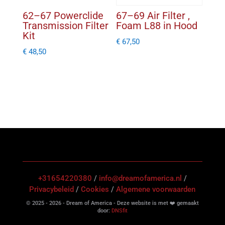
62–67 Powerclide
67–69 Air Filter ,
Transmission Filter
Foam L88 in Hood
Kit
€
67,50
€
48,50
+31654220380
/
info@dreamofamerica.nl
/
Privacybeleid
/
Cookies
/
Algemene voorwaarden
© 2025 - 2026 - Dream of America - Deze website is met ❤️ gemaakt
door:
DNSfit