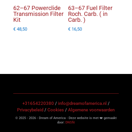
62–67 Powerclide
63–67 Fuel Filter
Transmission Filter
Roch. Carb. ( in
Kit
Carb. )
€
48,50
€
16,50
+31654220380
/
info@dreamofamerica.nl
/
Privacybeleid
/
Cookies
/
Algemene voorwaarden
© 2025 - 2026 - Dream of America - Deze website is met ❤️ gemaakt
door:
DNSfit