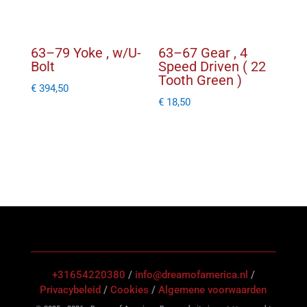
63–79 Yoke , w/U-
63–67 Gear , 4
Bolt
Speed Driven ( 22
Tooth Green )
€
394,50
€
18,50
+31654220380
/
info@dreamofamerica.nl
/
Privacybeleid
/
Cookies
/
Algemene voorwaarden