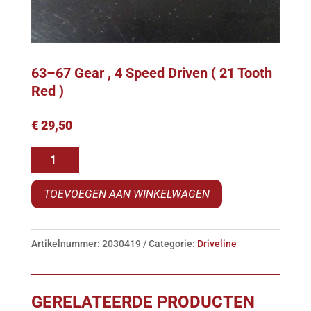
63–67 Gear , 4 Speed Driven ( 21 Tooth
Red )
€
29,50
63-
-67
TOEVOEGEN AAN WINKELWAGEN
Gear
,
4
Artikelnummer:
2030419
Categorie:
Driveline
Speed
Driven
(
GERELATEERDE PRODUCTEN