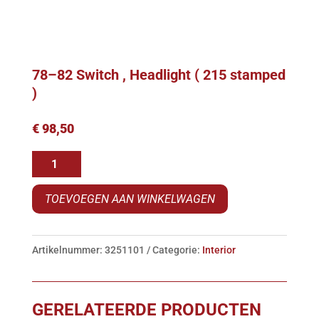
78–82 Switch , Headlight ( 215 stamped
)
€
98,50
78-
-82
TOEVOEGEN AAN WINKELWAGEN
Switch
,
Headlight
Artikelnummer:
3251101
Categorie:
Interior
(
215
stamped
GERELATEERDE PRODUCTEN