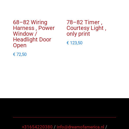
68–82 Wiring
78–82 Timer ,
Harness , Power
Courtesy Light ,
Window /
only print
Headlight Door
€
123,50
Open
€
72,50
+31654220380
/
info@dreamofamerica.nl
/